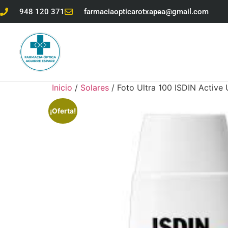
948 120 371
farmaciaopticarotxapea@gmail.com
Inicio
/
Solares
/ Foto Ultra 100 ISDIN Active 
¡Oferta!