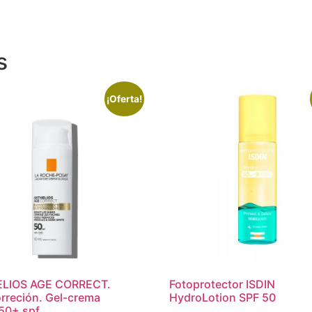
s
¡Oferta!
LIOS AGE CORRECT.
Fotoprotector ISDIN
rreción. Gel-crema
HydroLotion SPF 50
.50+ spf