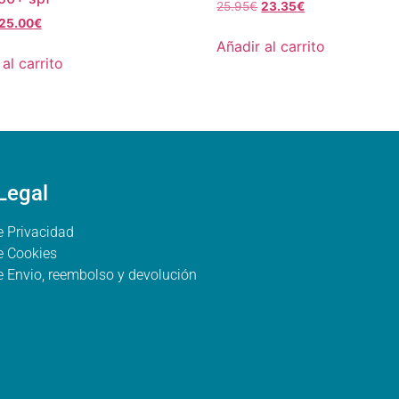
25.95
€
23.35
€
25.00
€
Añadir al carrito
al carrito
Legal
e Privacidad
de Cookies
de Envio, reembolso y devolución