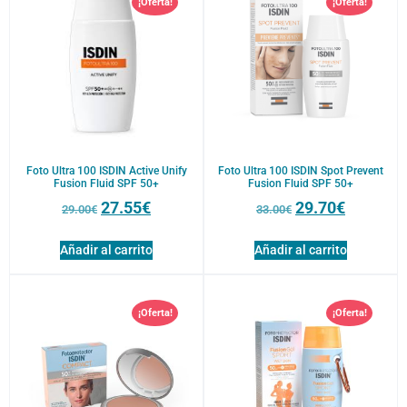
¡Oferta!
¡Oferta!
Categorías
x
(1)
Complemento nutricional
(9)
Cuidado capilar
(1)
Cuidado corporal
(2)
Foto Ultra 100 ISDIN Active Unify
Foto Ultra 100 ISDIN Spot Prevent
Fusion Fluid SPF 50+
Fusion Fluid SPF 50+
Dermocosmética
(68)
27.55
€
29.70
€
29.00
€
33.00
€
Fitoterapia-Plantas medicinales
(31)
Higiene íntima
(2)
Añadir al carrito
Añadir al carrito
Hombre
(3)
Pies y manos
(4)
¡Oferta!
¡Oferta!
Probióticos
(3)
Solares
(27)
Buscar por Marcas