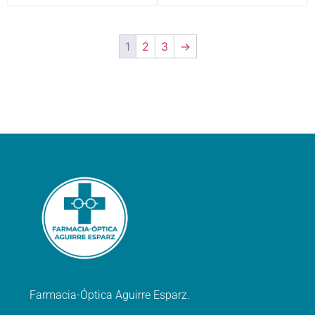
1
2
3
→
Farmacia-Óptica Aguirre Esparz.