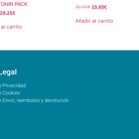
ONIN PACK
32.00
€
25.60
€
29.25
€
Añadir al carrito
al carrito
Legal
e Privacidad
de Cookies
de Envio, reembolso y devolución