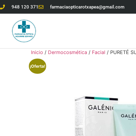
948 120 371
farmaciaopticarotxapea@gmail.com
Inicio
/
Dermocosmética
/
Facial
/ PURETÉ S
¡Oferta!