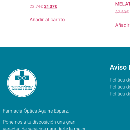
MELAT
23.74
€
21.37
€
32.50
€
Añadir al carrito
Añadir 
Aviso 
Política d
Política 
Política 
Farmacia-Óptica Aguirre Esparz.
Ponemos a tu disposición una gran
variedad de servicios para darte la mejor