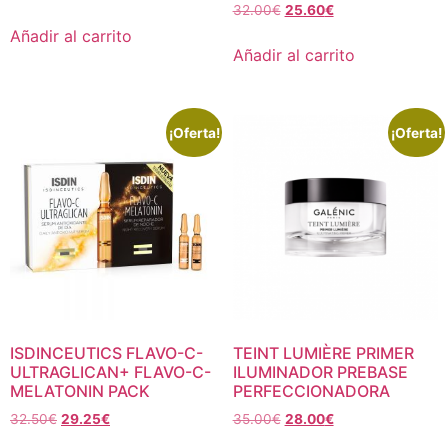
32.00
€
25.60
€
Añadir al carrito
Añadir al carrito
¡Oferta!
¡Oferta!
ISDINCEUTICS FLAVO-C-
TEINT LUMIÈRE PRIMER
ULTRAGLICAN+ FLAVO-C-
ILUMINADOR PREBASE
MELATONIN PACK
PERFECCIONADORA
32.50
€
29.25
€
35.00
€
28.00
€