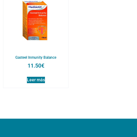
Categorías
x
(1)
Complemento nutricional
(9)
Cuidado capilar
(1)
Cuidado corporal
(2)
Gasteel Inmunity Balance
Dermocosmética
(68)
11.50
€
Fitoterapia-Plantas medicinales
(31)
Leer más
Higiene íntima
(2)
Hombre
(3)
Pies y manos
(4)
Probióticos
(3)
Solares
(27)
Buscar por Marcas